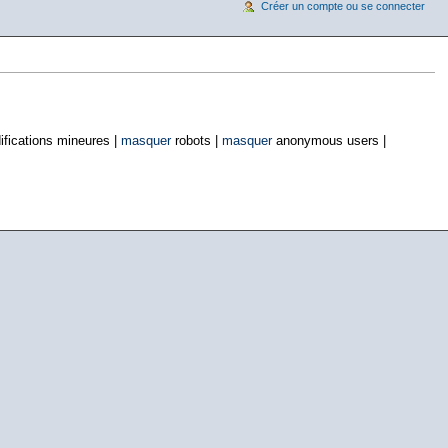
Créer un compte ou se connecter
fications mineures |
masquer
robots |
masquer
anonymous users |