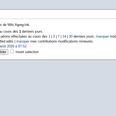
ns de Wiki Agreg-Ink.
 au cours des
1
derniers jours.
cations effectuées au cours des
1
|
3
|
7
|
14
|
30
derniers jours;
masquer
modi
lled edits |
masquer
mes contributions modifications mineures.
août 2026 à 07:52
.
Invert selection