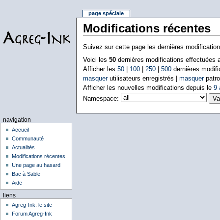
page spéciale
Modifications récentes
Suivez sur cette page les dernières modificatio
Voici les
50
dernières modifications effectuées
Afficher les
50
|
100
|
250
|
500
dernières modifi
masquer
utilisateurs enregistrés |
masquer
patro
Afficher les nouvelles modifications depuis le
9 
Namespace:
navigation
Accueil
Communauté
Actualités
Modifications récentes
Une page au hasard
Bac à Sable
Aide
liens
Agreg-Ink: le site
Forum Agreg-Ink