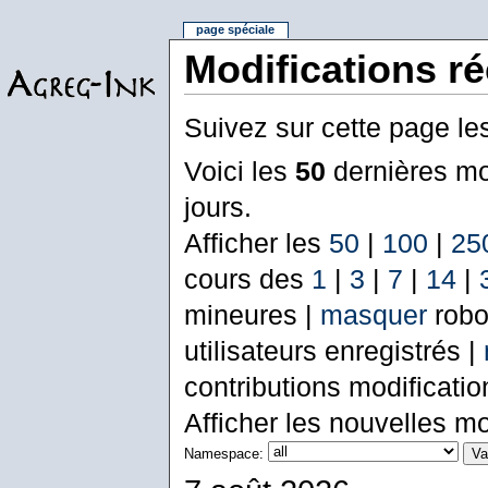
page spéciale
Modifications r
Suivez sur cette page le
Voici les
50
dernières mo
jours.
Afficher les
50
|
100
|
25
cours des
1
|
3
|
7
|
14
|
mineures |
masquer
robo
utilisateurs enregistrés |
contributions modificati
Afficher les nouvelles mo
Namespace: