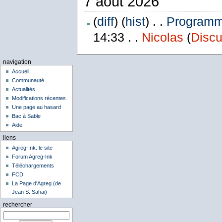
7 août 2026
(
diff
) (
hist
) . .
Programme
14:33 . .
Nicolas
(
Discu
navigation
Accueil
Communauté
Actualités
Modifications récentes
Une page au hasard
Bac à Sable
Aide
liens
Agreg-Ink: le site
Forum Agreg-Ink
Téléchargements
FCD
La Page d'Agreg (de
Jean S. Sahai)
rechercher