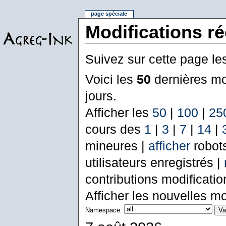
page spéciale
Modifications r
Suivez sur cette page le
Voici les
50
dernières mo
jours.
Afficher les
50
|
100
|
25
cours des
1
|
3
|
7
|
14
|
mineures |
afficher
robot
utilisateurs enregistrés |
contributions modificati
Afficher les nouvelles mo
Namespace: