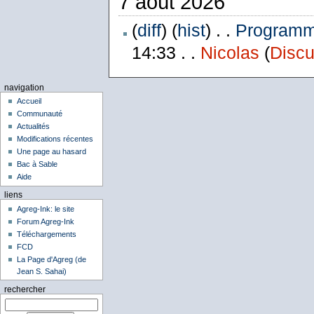
7 août 2026
(
diff
) (
hist
) . .
Programme
14:33 . .
Nicolas
(
Discu
navigation
Accueil
Communauté
Actualités
Modifications récentes
Une page au hasard
Bac à Sable
Aide
liens
Agreg-Ink: le site
Forum Agreg-Ink
Téléchargements
FCD
La Page d'Agreg (de
Jean S. Sahai)
rechercher