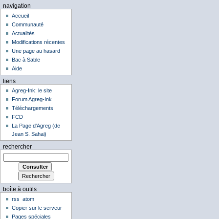
navigation
Accueil
Communauté
Actualités
Modifications récentes
Une page au hasard
Bac à Sable
Aide
liens
Agreg-Ink: le site
Forum Agreg-Ink
Téléchargements
FCD
La Page d'Agreg (de
Jean S. Sahai)
rechercher
boîte à outils
rss
atom
Copier sur le serveur
Pages spéciales