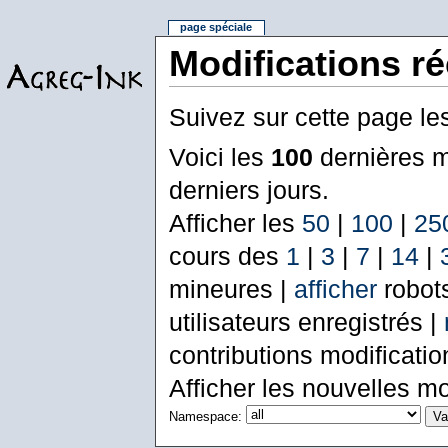
page spéciale
Modifications r
Suivez sur cette page le
Voici les
100
dernières m
derniers jours.
Afficher les
50
|
100
|
25
cours des
1
|
3
|
7
|
14
|
mineures |
afficher
robot
utilisateurs enregistrés |
contributions modificati
Afficher les nouvelles mo
Namespace: