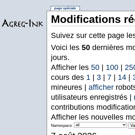
page spéciale
Modifications r
Suivez sur cette page le
Voici les
50
dernières mo
jours.
Afficher les
50
|
100
|
25
cours des
1
|
3
|
7
|
14
|
mineures |
afficher
robot
utilisateurs enregistrés |
contributions modificati
Afficher les nouvelles mo
Namespace: