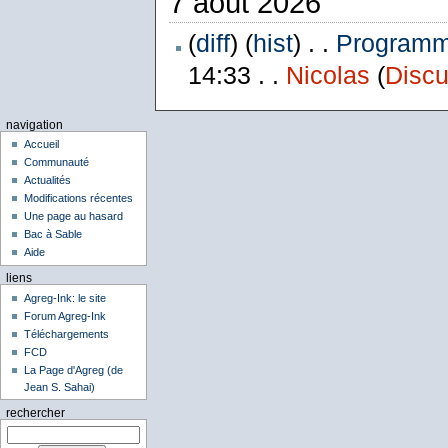
7 août 2026
(
diff
) (
hist
) . .
Programme
14:33 . .
Nicolas
(
Discu
navigation
Accueil
Communauté
Actualités
Modifications récentes
Une page au hasard
Bac à Sable
Aide
liens
Agreg-Ink: le site
Forum Agreg-Ink
Téléchargements
FCD
La Page d'Agreg (de
Jean S. Sahai)
rechercher