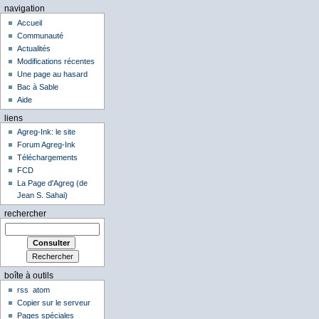
navigation
Accueil
Communauté
Actualités
Modifications récentes
Une page au hasard
Bac à Sable
Aide
liens
Agreg-Ink: le site
Forum Agreg-Ink
Téléchargements
FCD
La Page d'Agreg (de
Jean S. Sahai)
rechercher
boîte à outils
rss
atom
Copier sur le serveur
Pages spéciales