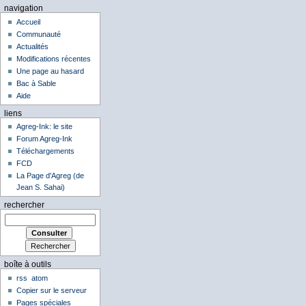
navigation
Accueil
Communauté
Actualités
Modifications récentes
Une page au hasard
Bac à Sable
Aide
liens
Agreg-Ink: le site
Forum Agreg-Ink
Téléchargements
FCD
La Page d'Agreg (de
Jean S. Sahai)
rechercher
boîte à outils
rss
atom
Copier sur le serveur
Pages spéciales