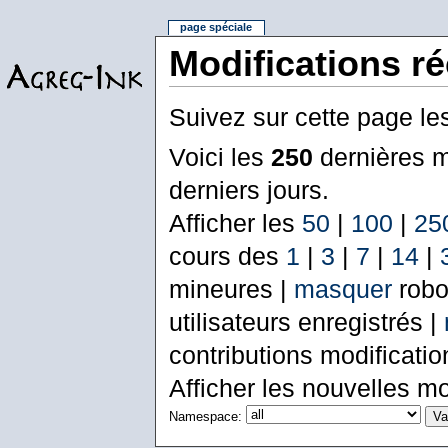
page spéciale
Modifications r
Suivez sur cette page le
Voici les
250
dernières m
derniers jours.
Afficher les
50
|
100
|
25
cours des
1
|
3
|
7
|
14
|
mineures |
masquer
robo
utilisateurs enregistrés |
contributions modificati
Afficher les nouvelles mo
Namespace: