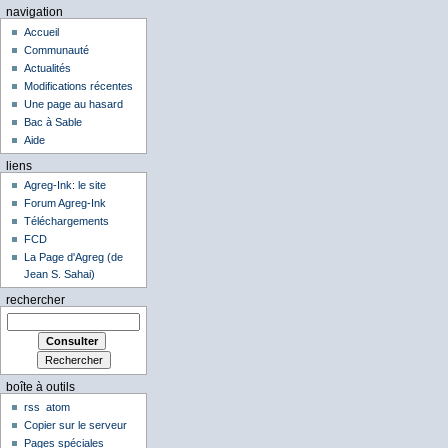
navigation
Accueil
Communauté
Actualités
Modifications récentes
Une page au hasard
Bac à Sable
Aide
liens
Agreg-Ink: le site
Forum Agreg-Ink
Téléchargements
FCD
La Page d'Agreg (de
Jean S. Sahai)
rechercher
boîte à outils
rss
atom
Copier sur le serveur
Pages spéciales