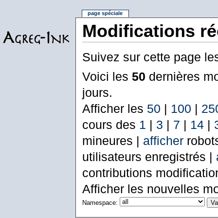
page spéciale
Modifications r
Suivez sur cette page le
Voici les
50
dernières mo
jours.
Afficher les
50
|
100
|
25
cours des
1
|
3
|
7
|
14
|
mineures |
afficher
robot
utilisateurs enregistrés |
contributions modificati
Afficher les nouvelles mo
Namespace: