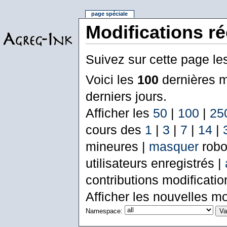
page spéciale
Modifications r
Suivez sur cette page le
Voici les
100
dernières m
derniers jours.
Afficher les
50
|
100
|
25
cours des
1
|
3
|
7
|
14
|
mineures |
masquer
robo
utilisateurs enregistrés |
contributions modificati
Afficher les nouvelles mo
Namespace: