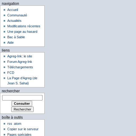
navigation
Accueil
Communauté
Actualités
Modifications récentes
Une page au hasard
Bac à Sable
Aide
liens
Agreg-Ink: le site
Forum Agreg-Ink
Téléchargements
FCD
La Page d'Agreg (de
Jean S. Sahai)
rechercher
boîte à outils
rss
atom
Copier sur le serveur
Pages spéciales