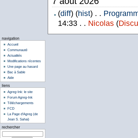
7 août 2026
(
diff
) (
hist
) . .
Programme
14:33 . .
Nicolas
(
Discu
navigation
Accueil
Communauté
Actualités
Modifications récentes
Une page au hasard
Bac à Sable
Aide
liens
Agreg-Ink: le site
Forum Agreg-Ink
Téléchargements
FCD
La Page d'Agreg (de
Jean S. Sahai)
rechercher