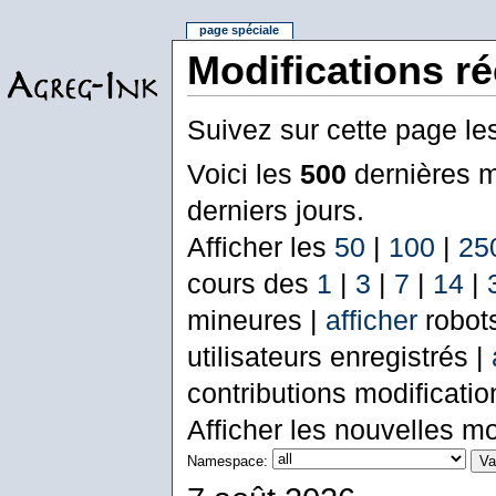
page spéciale
Modifications r
Suivez sur cette page le
Voici les
500
dernières m
derniers jours.
Afficher les
50
|
100
|
25
cours des
1
|
3
|
7
|
14
|
mineures |
afficher
robot
utilisateurs enregistrés |
contributions modificati
Afficher les nouvelles mo
Namespace: