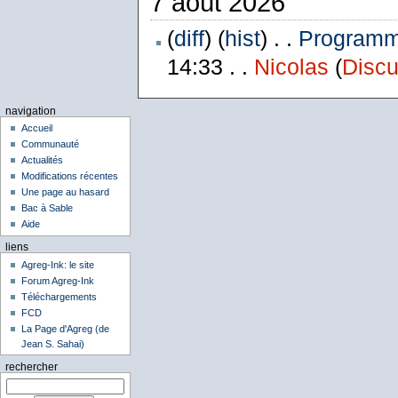
7 août 2026
(
diff
) (
hist
) . .
Programme
14:33 . .
Nicolas
(
Discu
navigation
Accueil
Communauté
Actualités
Modifications récentes
Une page au hasard
Bac à Sable
Aide
liens
Agreg-Ink: le site
Forum Agreg-Ink
Téléchargements
FCD
La Page d'Agreg (de
Jean S. Sahai)
rechercher