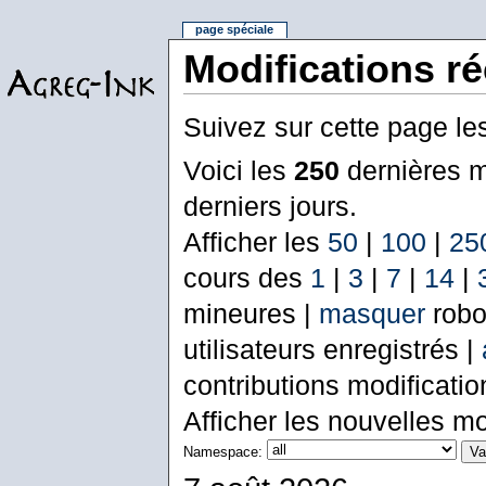
page spéciale
Modifications r
Suivez sur cette page le
Voici les
250
dernières m
derniers jours.
Afficher les
50
|
100
|
25
cours des
1
|
3
|
7
|
14
|
mineures |
masquer
robo
utilisateurs enregistrés |
contributions modificati
Afficher les nouvelles mo
Namespace: