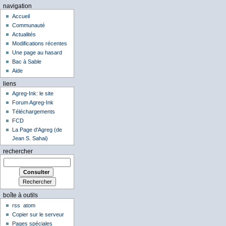
navigation
Accueil
Communauté
Actualités
Modifications récentes
Une page au hasard
Bac à Sable
Aide
liens
Agreg-Ink: le site
Forum Agreg-Ink
Téléchargements
FCD
La Page d'Agreg (de
Jean S. Sahai)
rechercher
boîte à outils
rss
atom
Copier sur le serveur
Pages spéciales