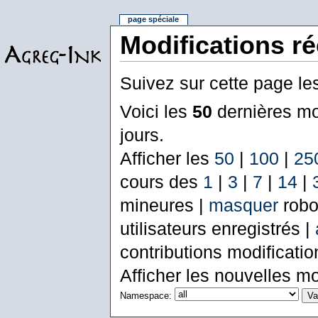
page spéciale
Modifications r
Suivez sur cette page le
Voici les
50
dernières mo
jours.
Afficher les
50
|
100
|
25
cours des
1
|
3
|
7
|
14
|
mineures |
masquer
robo
utilisateurs enregistrés |
contributions modificati
Afficher les nouvelles mo
Namespace: