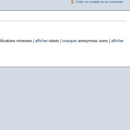
Créer un compte ou se connecter
fications mineures |
afficher
robots |
masquer
anonymous users |
afficher