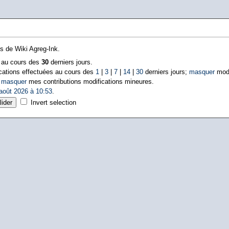
ns de Wiki Agreg-Ink.
s au cours des
30
derniers jours.
cations effectuées au cours des
1
|
3
|
7
|
14
|
30
derniers jours;
masquer
modi
|
masquer
mes contributions modifications mineures.
août 2026 à 10:53
.
Invert selection