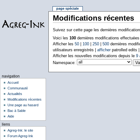
page spéciale
Modifications récentes
Suivez sur cette page les dernières modificatio
Voici les
100
dernières modifications effectuée
Afficher les
50
|
100
|
250
|
500
dernières modifi
utilisateurs enregistrés |
afficher
patrolled edits 
Afficher les nouvelles modifications depuis le
9 
Namespace:
navigation
Accueil
Communauté
Actualités
Modifications récentes
Une page au hasard
Bac à Sable
Aide
liens
Agreg-Ink: le site
Forum Agreg-Ink