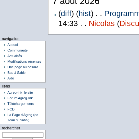
7 août 2026
(
diff
) (
hist
) . .
Programme
14:33 . .
Nicolas
(
Discu
navigation
Accueil
Communauté
Actualités
Modifications récentes
Une page au hasard
Bac à Sable
Aide
liens
Agreg-Ink: le site
Forum Agreg-Ink
Téléchargements
FCD
La Page d'Agreg (de
Jean S. Sahai)
rechercher