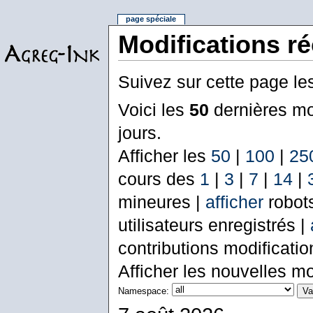
page spéciale
Modifications r
Suivez sur cette page le
Voici les
50
dernières mo
jours.
Afficher les
50
|
100
|
25
cours des
1
|
3
|
7
|
14
|
mineures |
afficher
robot
utilisateurs enregistrés |
contributions modificati
Afficher les nouvelles mo
Namespace: