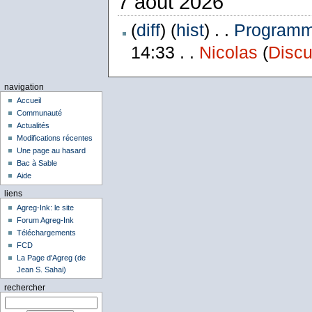
7 août 2026
(
diff
) (
hist
) . .
Programme
14:33 . .
Nicolas
(
Discu
navigation
Accueil
Communauté
Actualités
Modifications récentes
Une page au hasard
Bac à Sable
Aide
liens
Agreg-Ink: le site
Forum Agreg-Ink
Téléchargements
FCD
La Page d'Agreg (de
Jean S. Sahai)
rechercher