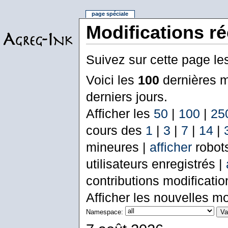
page spéciale
Modifications r
Suivez sur cette page le
Voici les
100
dernières m
derniers jours.
Afficher les
50
|
100
|
25
cours des
1
|
3
|
7
|
14
|
mineures |
afficher
robot
utilisateurs enregistrés |
contributions modificati
Afficher les nouvelles mo
Namespace: