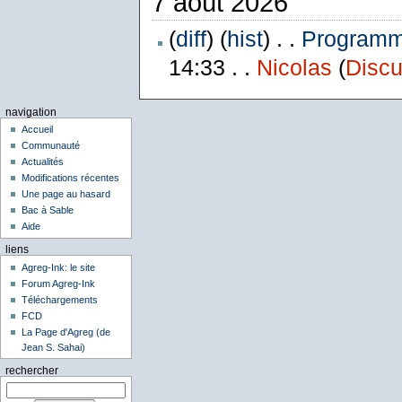
7 août 2026
(
diff
) (
hist
) . .
Programme
14:33 . .
Nicolas
(
Discu
navigation
Accueil
Communauté
Actualités
Modifications récentes
Une page au hasard
Bac à Sable
Aide
liens
Agreg-Ink: le site
Forum Agreg-Ink
Téléchargements
FCD
La Page d'Agreg (de
Jean S. Sahai)
rechercher