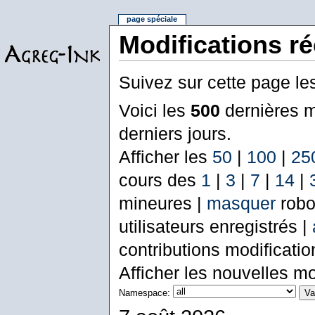
page spéciale
Modifications r
Suivez sur cette page le
Voici les
500
dernières m
derniers jours.
Afficher les
50
|
100
|
25
cours des
1
|
3
|
7
|
14
|
mineures |
masquer
robo
utilisateurs enregistrés |
contributions modificati
Afficher les nouvelles mo
Namespace: