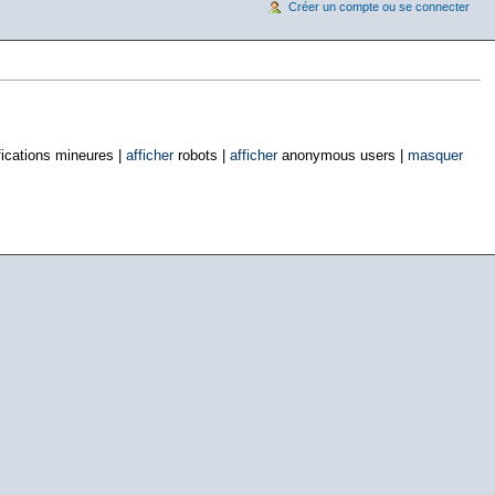
Créer un compte ou se connecter
ications mineures |
afficher
robots |
afficher
anonymous users |
masquer