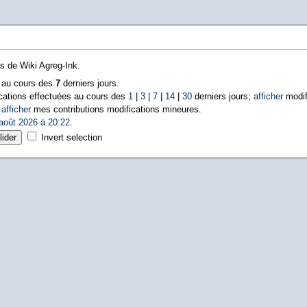
ns de Wiki Agreg-Ink.
s au cours des
7
derniers jours.
cations effectuées au cours des
1
|
3
|
7
|
14
|
30
derniers jours;
afficher
modif
|
afficher
mes contributions modifications mineures.
août 2026 à 20:22
.
Invert selection