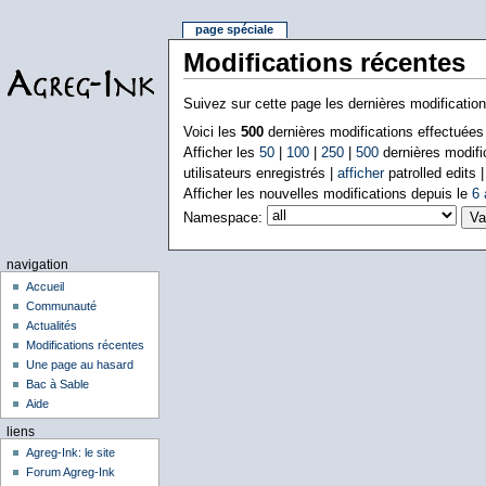
page spéciale
Modifications récentes
Suivez sur cette page les dernières modificatio
Voici les
500
dernières modifications effectuée
Afficher les
50
|
100
|
250
|
500
dernières modifi
utilisateurs enregistrés |
afficher
patrolled edits 
Afficher les nouvelles modifications depuis le
6 
Namespace:
navigation
Accueil
Communauté
Actualités
Modifications récentes
Une page au hasard
Bac à Sable
Aide
liens
Agreg-Ink: le site
Forum Agreg-Ink