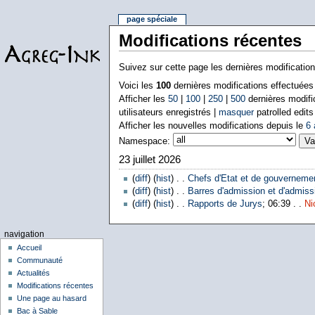
page spéciale
Modifications récentes
Suivez sur cette page les dernières modificatio
Voici les
100
dernières modifications effectuée
Afficher les
50
|
100
|
250
|
500
dernières modifi
utilisateurs enregistrés |
masquer
patrolled edits
Afficher les nouvelles modifications depuis le
6 
Namespace:
23 juillet 2026
(
diff
) (
hist
) . .
Chefs d'Etat et de gouverneme
(
diff
) (
hist
) . .
Barres d'admission et d'admissi
(
diff
) (
hist
) . .
Rapports de Jurys
; 06:39 . .
Ni
navigation
Accueil
Communauté
Actualités
Modifications récentes
Une page au hasard
Bac à Sable