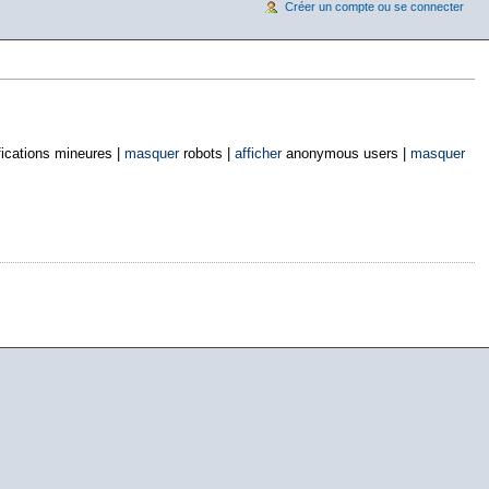
Créer un compte ou se connecter
ications mineures |
masquer
robots |
afficher
anonymous users |
masquer