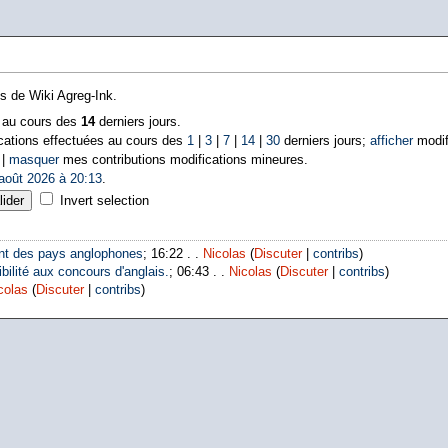
ns de Wiki Agreg-Ink.
s au cours des
14
derniers jours.
cations effectuées au cours des
1
|
3
|
7
|
14
|
30
derniers jours;
afficher
modif
 |
masquer
mes contributions modifications mineures.
août 2026 à 20:13
.
Invert selection
nt des pays anglophones
; 16:22 . .
Nicolas
(
Discuter
|
contribs
)
bilité aux concours d'anglais.
; 06:43 . .
Nicolas
(
Discuter
|
contribs
)
colas
(
Discuter
|
contribs
)