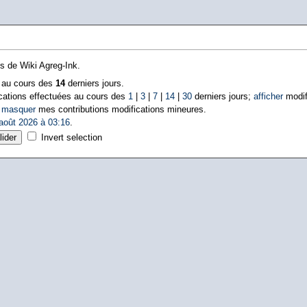
ns de Wiki Agreg-Ink.
s au cours des
14
derniers jours.
cations effectuées au cours des
1
|
3
|
7
|
14
|
30
derniers jours;
afficher
modif
|
masquer
mes contributions modifications mineures.
août 2026 à 03:16
.
Invert selection