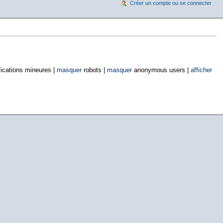
Créer un compte ou se connecter
ications mineures |
masquer
robots |
masquer
anonymous users |
afficher