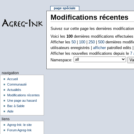
page spéciale
Modifications récentes
Suivez sur cette page les dernières modificatio
Voici les
100
dernières modifications effectuée
Afficher les
50
|
100
|
250
|
500
dernières modifi
utilisateurs enregistrés |
afficher
patrolled edits 
Afficher les nouvelles modifications depuis le
7 
Namespace:
navigation
Accueil
Communauté
Actualités
Modifications récentes
Une page au hasard
Bac à Sable
Aide
liens
Agreg-Ink: le site
Forum Agreg-Ink