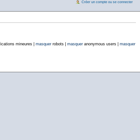
Créer un compte ou se connecter
ications mineures |
masquer
robots |
masquer
anonymous users |
masquer