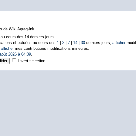
ns de Wiki Agreg-Ink.
s au cours des
14
derniers jours.
cations effectuées au cours des
1
|
3
|
7
|
14
|
30
derniers jours;
afficher
modif
|
afficher
mes contributions modifications mineures.
août 2026 à 04:39
.
Invert selection