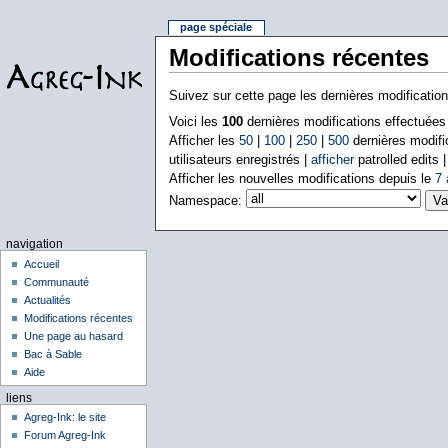
page spéciale
Modifications récentes
Suivez sur cette page les dernières modificatio
Voici les
100
dernières modifications effectuée
Afficher les
50
|
100
|
250
|
500
dernières modifi
utilisateurs enregistrés |
afficher
patrolled edits 
Afficher les nouvelles modifications depuis le
7 
Namespace:
navigation
Accueil
Communauté
Actualités
Modifications récentes
Une page au hasard
Bac à Sable
Aide
liens
Agreg-Ink: le site
Forum Agreg-Ink