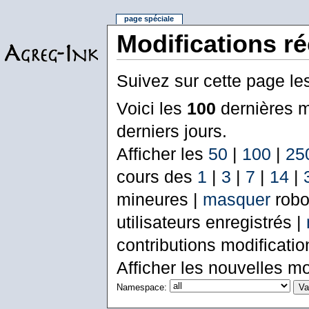
page spéciale
Modifications r
Suivez sur cette page le
Voici les
100
dernières m
derniers jours.
Afficher les
50
|
100
|
25
cours des
1
|
3
|
7
|
14
|
mineures |
masquer
robo
utilisateurs enregistrés |
contributions modificati
Afficher les nouvelles mo
Namespace: