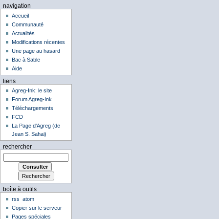
navigation
Accueil
Communauté
Actualités
Modifications récentes
Une page au hasard
Bac à Sable
Aide
liens
Agreg-Ink: le site
Forum Agreg-Ink
Téléchargements
FCD
La Page d'Agreg (de
Jean S. Sahai)
rechercher
boîte à outils
rss
atom
Copier sur le serveur
Pages spéciales