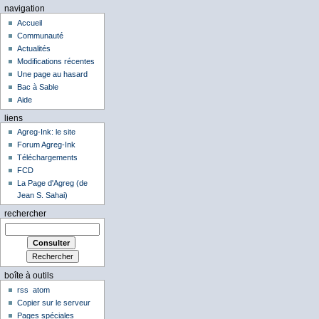
navigation
Accueil
Communauté
Actualités
Modifications récentes
Une page au hasard
Bac à Sable
Aide
liens
Agreg-Ink: le site
Forum Agreg-Ink
Téléchargements
FCD
La Page d'Agreg (de
Jean S. Sahai)
rechercher
boîte à outils
rss
atom
Copier sur le serveur
Pages spéciales