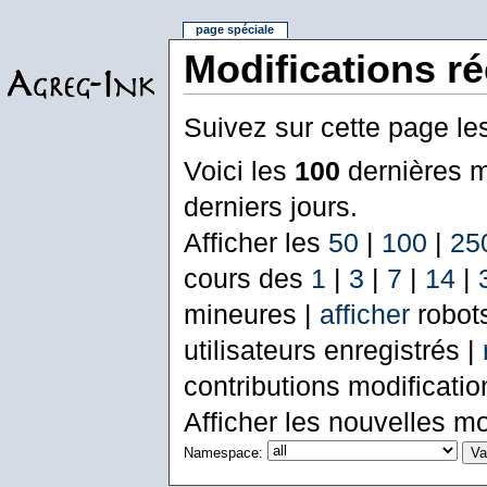
page spéciale
Modifications r
Suivez sur cette page le
Voici les
100
dernières m
derniers jours.
Afficher les
50
|
100
|
25
cours des
1
|
3
|
7
|
14
|
mineures |
afficher
robot
utilisateurs enregistrés |
contributions modificati
Afficher les nouvelles mo
Namespace: