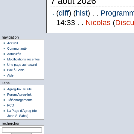
7 août 2026
(
diff
) (
hist
) . .
Programme
14:33 . .
Nicolas
(
Discu
navigation
Accueil
Communauté
Actualités
Modifications récentes
Une page au hasard
Bac à Sable
Aide
liens
Agreg-Ink: le site
Forum Agreg-Ink
Téléchargements
FCD
La Page d'Agreg (de
Jean S. Sahai)
rechercher