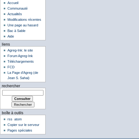
Accueil
Communauté
Actualités
Modifications récentes
Une page au hasard
Bac à Sable
Aide
liens
Agreg-Ink: le site
Forum Agreg-Ink
Téléchargements
FCD
La Page d'Agreg (de
Jean S. Sahai)
rechercher
boîte à outils
rss
atom
Copier sur le serveur
Pages spéciales