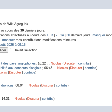
ns de Wiki Agreg-Ink.
s au cours des
30
derniers jours.
cations effectuées au cours des
1
|
3
|
7
|
14
|
30
derniers jours;
masquer
modi
 |
masquer
mes contributions modifications mineures.
août 2026 à 09:15
.
Invert selection
nt des pays anglophones
; 16:22 . .
Nicolas
(
Discuter
|
contribs
)
bilité aux concours d'anglais.
; 06:43 . .
Nicolas
(
Discuter
|
contribs
)
colas
(
Discuter
|
contribs
)
ndronicus
; 08:04 . .
Nicolas
(
Discuter
|
contribs
)
; 14:31 . .
Nicolas
(
Discuter
|
contribs
)