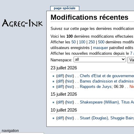
page spéciale
Modifications récentes
Suivez sur cette page les dernières modificatio
Voici les
100
dernières modifications effectuée
Afficher les
50
|
100
|
250
|
500
dernières modifi
utilisateurs enregistrés |
masquer
patrolled edits
Afficher les nouvelles modifications depuis le
7 
Namespace:
23 juillet 2026
(
diff
) (
hist
) . .
Chefs d'Etat et de gouverneme
(
diff
) (
hist
) . .
Barres d'admission et d'admissi
(
diff
) (
hist
) . .
Rapports de Jurys
; 06:39 . .
Ni
15 juillet 2026
(
diff
) (
hist
) . .
Shakespeare (William), Titus A
10 juillet 2026
(
diff
) (
hist
) . .
Stuart (Douglas), Shuggie Bain
navigation