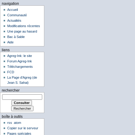
navigation
Accueil
Communauté
Actualités
Modifications récentes
Une page au hasard
Bac à Sable
Aide
liens
Agreg-Ink: le site
Forum Agreg-Ink
Téléchargements
FCD
La Page d'Agreg (de
Jean S. Sahai)
rechercher
boîte à outils
rss
atom
Copier sur le serveur
Pages spéciales