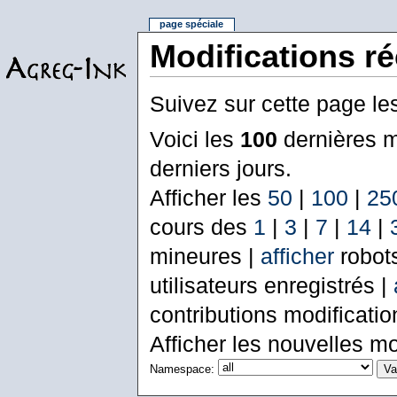
page spéciale
Modifications r
Suivez sur cette page le
Voici les
100
dernières m
derniers jours.
Afficher les
50
|
100
|
25
cours des
1
|
3
|
7
|
14
|
mineures |
afficher
robot
utilisateurs enregistrés |
contributions modificati
Afficher les nouvelles mo
Namespace: