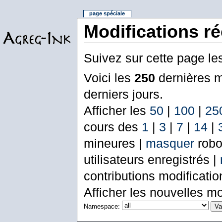
page spéciale
Modifications r
Suivez sur cette page le
Voici les
250
dernières m
derniers jours.
Afficher les
50
|
100
|
25
cours des
1
|
3
|
7
|
14
|
mineures |
masquer
robo
utilisateurs enregistrés |
contributions modificati
Afficher les nouvelles mo
Namespace: