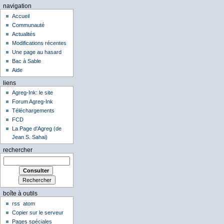
navigation
Accueil
Communauté
Actualités
Modifications récentes
Une page au hasard
Bac à Sable
Aide
liens
Agreg-Ink: le site
Forum Agreg-Ink
Téléchargements
FCD
La Page d'Agreg (de
Jean S. Sahai)
rechercher
boîte à outils
rss
atom
Copier sur le serveur
Pages spéciales