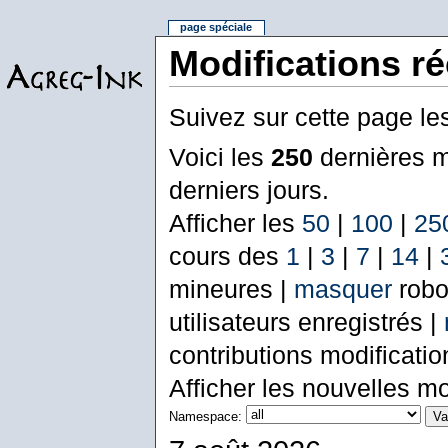
page spéciale
Modifications r
Suivez sur cette page le
Voici les
250
dernières m
derniers jours.
Afficher les
50
|
100
|
25
cours des
1
|
3
|
7
|
14
|
mineures |
masquer
robo
utilisateurs enregistrés |
contributions modificati
Afficher les nouvelles mo
Namespace: