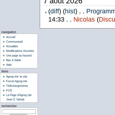
7 août 2026
(
diff
) (
hist
) . .
Programme
14:33 . .
Nicolas
(
Discu
navigation
Accueil
Communauté
Actualités
Modifications récentes
Une page au hasard
Bac à Sable
Aide
liens
Agreg-Ink: le site
Forum Agreg-Ink
Téléchargements
FCD
La Page d'Agreg (de
Jean S. Sahai)
rechercher