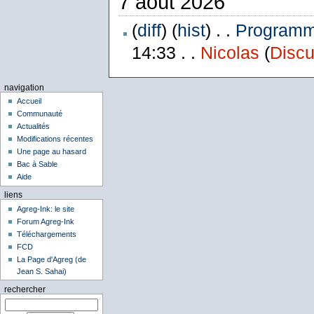
7 août 2026
(
diff
) (
hist
) . .
Programme
14:33 . .
Nicolas
(
Discu
navigation
Accueil
Communauté
Actualités
Modifications récentes
Une page au hasard
Bac à Sable
Aide
liens
Agreg-Ink: le site
Forum Agreg-Ink
Téléchargements
FCD
La Page d'Agreg (de
Jean S. Sahai)
rechercher