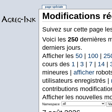
page spéciale
Modifications r
Suivez sur cette page le
Voici les
250
dernières m
derniers jours.
Afficher les
50
|
100
|
25
cours des
1
|
3
|
7
|
14
|
mineures |
afficher
robot
utilisateurs enregistrés |
contributions modificati
Afficher les nouvelles mo
Namespace: