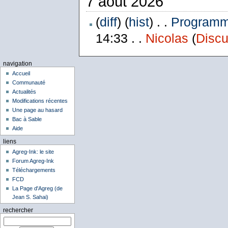
7 août 2026
(
diff
) (
hist
) . .
Programme
14:33 . .
Nicolas
(
Discu
navigation
Accueil
Communauté
Actualités
Modifications récentes
Une page au hasard
Bac à Sable
Aide
liens
Agreg-Ink: le site
Forum Agreg-Ink
Téléchargements
FCD
La Page d'Agreg (de
Jean S. Sahai)
rechercher