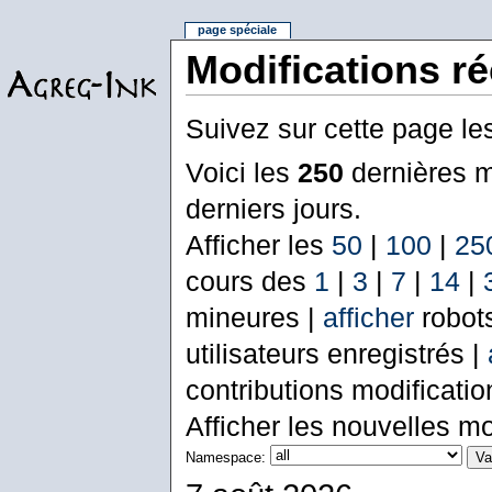
page spéciale
Modifications r
Suivez sur cette page le
Voici les
250
dernières m
derniers jours.
Afficher les
50
|
100
|
25
cours des
1
|
3
|
7
|
14
|
mineures |
afficher
robot
utilisateurs enregistrés |
contributions modificati
Afficher les nouvelles mo
Namespace: