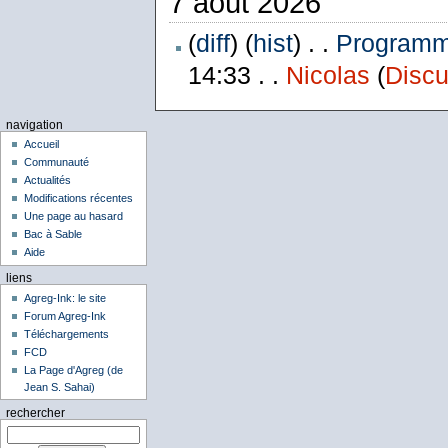
7 août 2026
(
diff
) (
hist
) . .
Programme
14:33 . .
Nicolas
(
Discu
navigation
Accueil
Communauté
Actualités
Modifications récentes
Une page au hasard
Bac à Sable
Aide
liens
Agreg-Ink: le site
Forum Agreg-Ink
Téléchargements
FCD
La Page d'Agreg (de
Jean S. Sahai)
rechercher