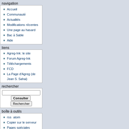
navigation
Accueil
Communauté
Actualités
Modifications récentes
Une page au hasard
Bac à Sable
Aide
liens
Agreg-Ink: le site
Forum Agreg-Ink
Téléchargements
FCD
La Page d'Agreg (de
Jean S. Sahai)
rechercher
boîte à outils
rss
atom
Copier sur le serveur
Pages spéciales