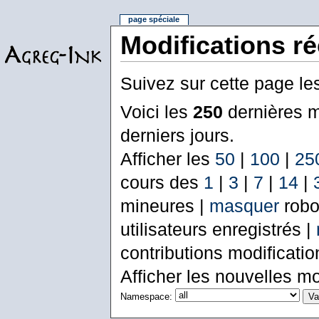
page spéciale
Modifications r
Suivez sur cette page le
Voici les
250
dernières m
derniers jours.
Afficher les
50
|
100
|
25
cours des
1
|
3
|
7
|
14
|
mineures |
masquer
robo
utilisateurs enregistrés |
contributions modificati
Afficher les nouvelles mo
Namespace: