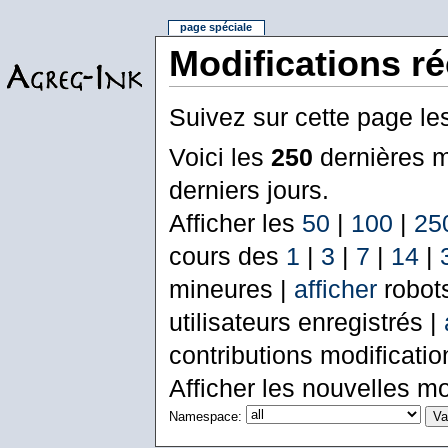
page spéciale
Modifications r
Suivez sur cette page le
Voici les
250
dernières m
derniers jours.
Afficher les
50
|
100
|
25
cours des
1
|
3
|
7
|
14
|
mineures |
afficher
robot
utilisateurs enregistrés |
contributions modificati
Afficher les nouvelles mo
Namespace: