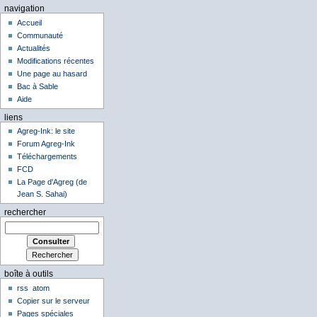
navigation
Accueil
Communauté
Actualités
Modifications récentes
Une page au hasard
Bac à Sable
Aide
liens
Agreg-Ink: le site
Forum Agreg-Ink
Téléchargements
FCD
La Page d'Agreg (de
Jean S. Sahai)
rechercher
boîte à outils
rss
atom
Copier sur le serveur
Pages spéciales