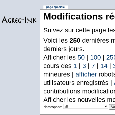
page spéciale
Modifications r
Suivez sur cette page le
Voici les
250
dernières m
derniers jours.
Afficher les
50
|
100
|
25
cours des
1
|
3
|
7
|
14
|
mineures |
afficher
robot
utilisateurs enregistrés |
contributions modificati
Afficher les nouvelles mo
Namespace: