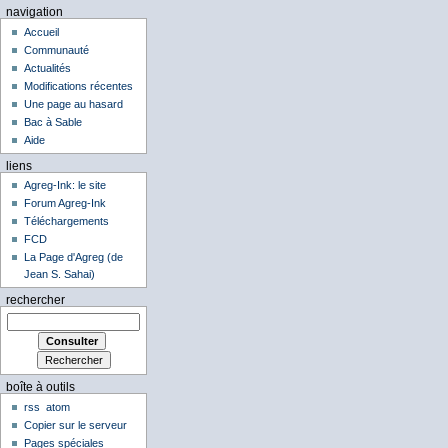
navigation
Accueil
Communauté
Actualités
Modifications récentes
Une page au hasard
Bac à Sable
Aide
liens
Agreg-Ink: le site
Forum Agreg-Ink
Téléchargements
FCD
La Page d'Agreg (de
Jean S. Sahai)
rechercher
boîte à outils
rss
atom
Copier sur le serveur
Pages spéciales