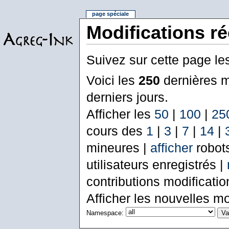
page spéciale
Modifications r
Suivez sur cette page le
Voici les
250
dernières m
derniers jours.
Afficher les
50
|
100
|
25
cours des
1
|
3
|
7
|
14
|
mineures |
afficher
robot
utilisateurs enregistrés |
contributions modificati
Afficher les nouvelles mo
Namespace: