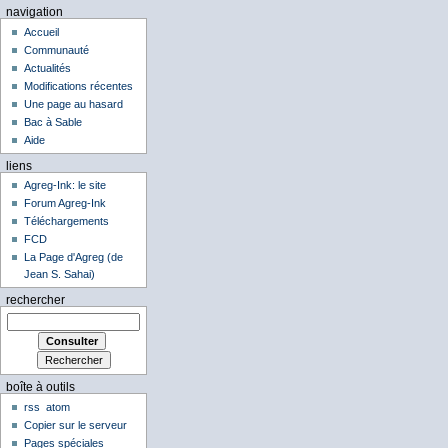
navigation
Accueil
Communauté
Actualités
Modifications récentes
Une page au hasard
Bac à Sable
Aide
liens
Agreg-Ink: le site
Forum Agreg-Ink
Téléchargements
FCD
La Page d'Agreg (de
Jean S. Sahai)
rechercher
boîte à outils
rss
atom
Copier sur le serveur
Pages spéciales