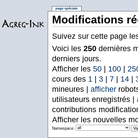
page spéciale
Modifications r
Suivez sur cette page le
Voici les
250
dernières m
derniers jours.
Afficher les
50
|
100
|
25
cours des
1
|
3
|
7
|
14
|
mineures |
afficher
robot
utilisateurs enregistrés |
contributions modificati
Afficher les nouvelles mo
Namespace: