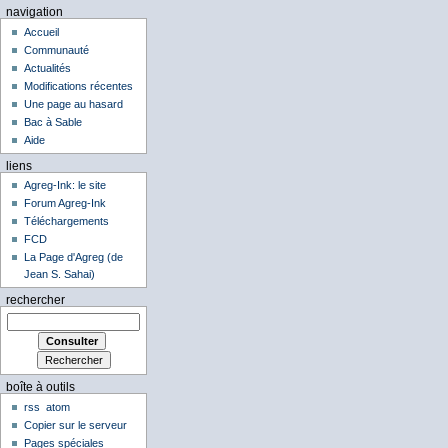
navigation
Accueil
Communauté
Actualités
Modifications récentes
Une page au hasard
Bac à Sable
Aide
liens
Agreg-Ink: le site
Forum Agreg-Ink
Téléchargements
FCD
La Page d'Agreg (de
Jean S. Sahai)
rechercher
boîte à outils
rss
atom
Copier sur le serveur
Pages spéciales