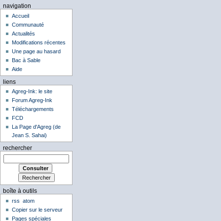
navigation
Accueil
Communauté
Actualités
Modifications récentes
Une page au hasard
Bac à Sable
Aide
liens
Agreg-Ink: le site
Forum Agreg-Ink
Téléchargements
FCD
La Page d'Agreg (de
Jean S. Sahai)
rechercher
boîte à outils
rss
atom
Copier sur le serveur
Pages spéciales