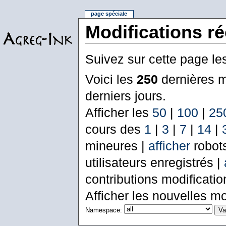
page spéciale
Modifications r
Suivez sur cette page le
Voici les
250
dernières m
derniers jours.
Afficher les
50
|
100
|
25
cours des
1
|
3
|
7
|
14
|
mineures |
afficher
robot
utilisateurs enregistrés |
contributions modificati
Afficher les nouvelles mo
Namespace: