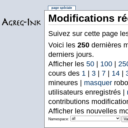
page spéciale
Modifications r
Suivez sur cette page le
Voici les
250
dernières m
derniers jours.
Afficher les
50
|
100
|
25
cours des
1
|
3
|
7
|
14
|
mineures |
masquer
robo
utilisateurs enregistrés |
contributions modificati
Afficher les nouvelles mo
Namespace: