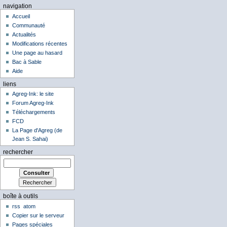
navigation
Accueil
Communauté
Actualités
Modifications récentes
Une page au hasard
Bac à Sable
Aide
liens
Agreg-Ink: le site
Forum Agreg-Ink
Téléchargements
FCD
La Page d'Agreg (de
Jean S. Sahai)
rechercher
boîte à outils
rss
atom
Copier sur le serveur
Pages spéciales