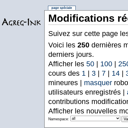
page spéciale
Modifications r
Suivez sur cette page le
Voici les
250
dernières m
derniers jours.
Afficher les
50
|
100
|
25
cours des
1
|
3
|
7
|
14
|
mineures |
masquer
robo
utilisateurs enregistrés |
contributions modificati
Afficher les nouvelles mo
Namespace: