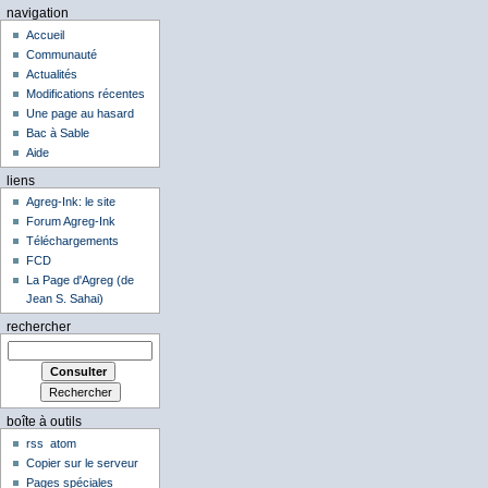
navigation
Accueil
Communauté
Actualités
Modifications récentes
Une page au hasard
Bac à Sable
Aide
liens
Agreg-Ink: le site
Forum Agreg-Ink
Téléchargements
FCD
La Page d'Agreg (de
Jean S. Sahai)
rechercher
boîte à outils
rss
atom
Copier sur le serveur
Pages spéciales