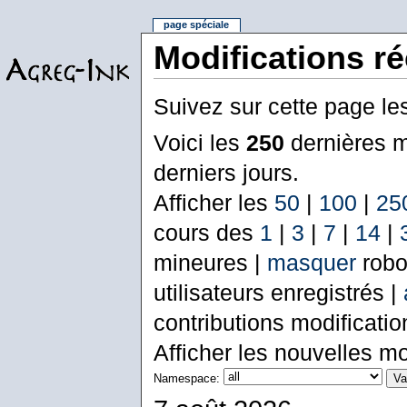
page spéciale
Modifications r
Suivez sur cette page le
Voici les
250
dernières m
derniers jours.
Afficher les
50
|
100
|
25
cours des
1
|
3
|
7
|
14
|
mineures |
masquer
robo
utilisateurs enregistrés |
contributions modificati
Afficher les nouvelles mo
Namespace: