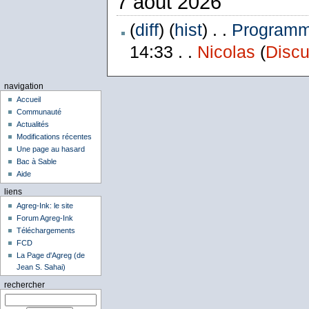
7 août 2026
(
diff
) (
hist
) . .
Programme
14:33 . .
Nicolas
(
Discu
navigation
Accueil
Communauté
Actualités
Modifications récentes
Une page au hasard
Bac à Sable
Aide
liens
Agreg-Ink: le site
Forum Agreg-Ink
Téléchargements
FCD
La Page d'Agreg (de
Jean S. Sahai)
rechercher