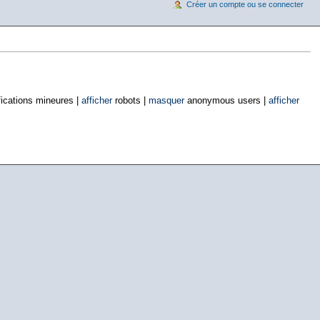
Créer un compte ou se connecter
ications mineures |
afficher
robots |
masquer
anonymous users |
afficher