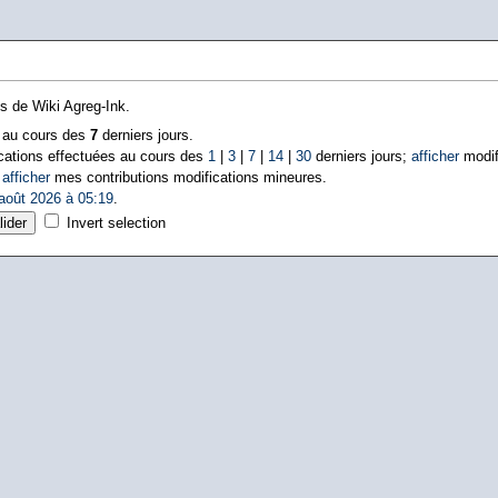
ns de Wiki Agreg-Ink.
s au cours des
7
derniers jours.
cations effectuées au cours des
1
|
3
|
7
|
14
|
30
derniers jours;
afficher
modif
|
afficher
mes contributions modifications mineures.
août 2026 à 05:19
.
Invert selection