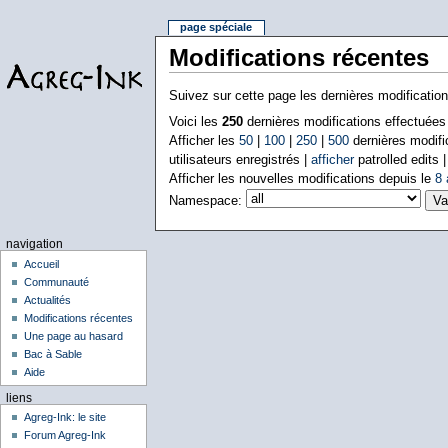
page spéciale
Modifications récentes
Suivez sur cette page les dernières modificatio
Voici les
250
dernières modifications effectuée
Afficher les
50
|
100
|
250
|
500
dernières modifi
utilisateurs enregistrés |
afficher
patrolled edits 
Afficher les nouvelles modifications depuis le
8 
Namespace:
navigation
Accueil
Communauté
Actualités
Modifications récentes
Une page au hasard
Bac à Sable
Aide
liens
Agreg-Ink: le site
Forum Agreg-Ink