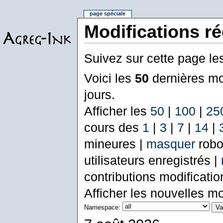
page spéciale
Modifications r
Suivez sur cette page le
Voici les
50
dernières mo
jours.
Afficher les
50
|
100
|
25
cours des
1
|
3
|
7
|
14
|
mineures |
masquer
robo
utilisateurs enregistrés |
contributions modificati
Afficher les nouvelles mo
Namespace: