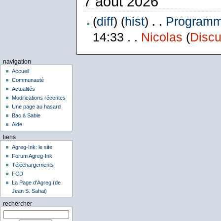
7 août 2026
(
diff
) (
hist
) . .
Programme
14:33 . .
Nicolas
(
Discu
navigation
Accueil
Communauté
Actualités
Modifications récentes
Une page au hasard
Bac à Sable
Aide
liens
Agreg-Ink: le site
Forum Agreg-Ink
Téléchargements
FCD
La Page d'Agreg (de
Jean S. Sahai)
rechercher