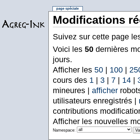
page spéciale
Modifications r
Suivez sur cette page le
Voici les
50
dernières mo
jours.
Afficher les
50
|
100
|
25
cours des
1
|
3
|
7
|
14
|
mineures |
afficher
robot
utilisateurs enregistrés |
contributions modificati
Afficher les nouvelles mo
Namespace: