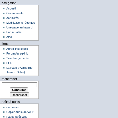
navigation
Accueil
Communauté
Actualités
Modifications récentes
Une page au hasard
Bac à Sable
Aide
liens
Agreg-Ink: le site
Forum Agreg-Ink
Téléchargements
FCD
La Page d'Agreg (de
Jean S. Sahai)
rechercher
boîte à outils
rss
atom
Copier sur le serveur
Pages spéciales