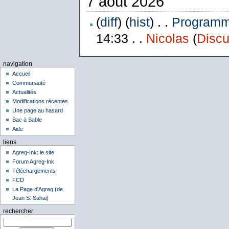
7 août 2026
(
diff
) (
hist
) . .
Programme
14:33 . .
Nicolas
(
Discu
navigation
Accueil
Communauté
Actualités
Modifications récentes
Une page au hasard
Bac à Sable
Aide
liens
Agreg-Ink: le site
Forum Agreg-Ink
Téléchargements
FCD
La Page d'Agreg (de
Jean S. Sahai)
rechercher