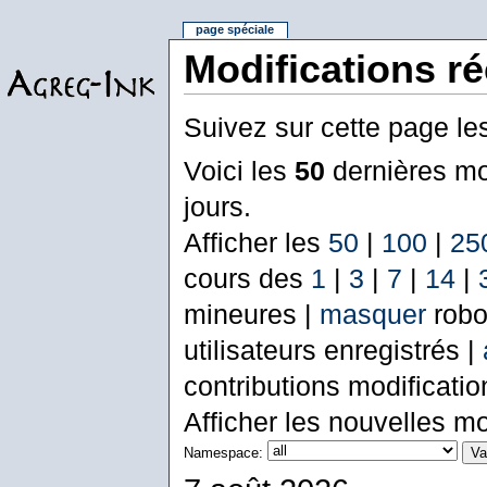
page spéciale
Modifications r
Suivez sur cette page le
Voici les
50
dernières mo
jours.
Afficher les
50
|
100
|
25
cours des
1
|
3
|
7
|
14
|
mineures |
masquer
robo
utilisateurs enregistrés |
contributions modificati
Afficher les nouvelles mo
Namespace: