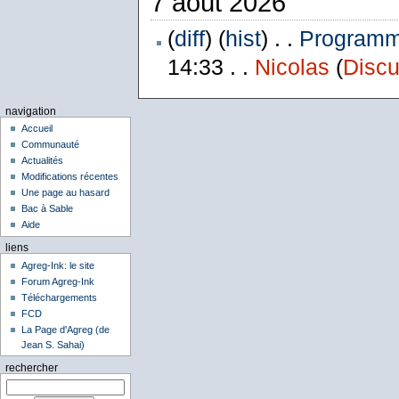
7 août 2026
(
diff
) (
hist
) . .
Programme
14:33 . .
Nicolas
(
Discu
navigation
Accueil
Communauté
Actualités
Modifications récentes
Une page au hasard
Bac à Sable
Aide
liens
Agreg-Ink: le site
Forum Agreg-Ink
Téléchargements
FCD
La Page d'Agreg (de
Jean S. Sahai)
rechercher