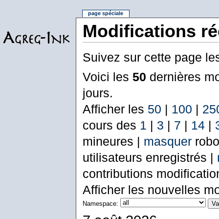
page spéciale
Modifications r
Suivez sur cette page le
Voici les
50
dernières mo
jours.
Afficher les
50
|
100
|
25
cours des
1
|
3
|
7
|
14
|
mineures |
masquer
robo
utilisateurs enregistrés |
contributions modificati
Afficher les nouvelles mo
Namespace: