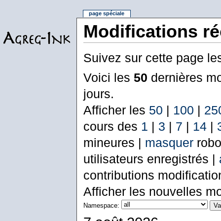
page spéciale
Modifications r
Suivez sur cette page le
Voici les
50
dernières mo
jours.
Afficher les
50
|
100
|
25
cours des
1
|
3
|
7
|
14
|
mineures |
masquer
robo
utilisateurs enregistrés |
contributions modificati
Afficher les nouvelles mo
Namespace: