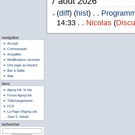
7 août 2026
(
diff
) (
hist
) . .
Programme
14:33 . .
Nicolas
(
Discu
navigation
Accueil
Communauté
Actualités
Modifications récentes
Une page au hasard
Bac à Sable
Aide
liens
Agreg-Ink: le site
Forum Agreg-Ink
Téléchargements
FCD
La Page d'Agreg (de
Jean S. Sahai)
rechercher