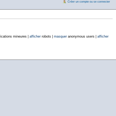
Créer un compte ou se connecter
ications mineures |
afficher
robots |
masquer
anonymous users |
afficher