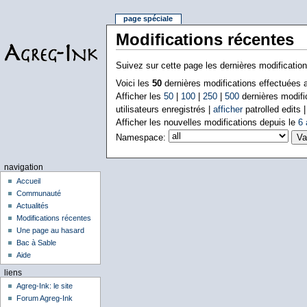
page spéciale
Modifications récentes
Suivez sur cette page les dernières modificatio
Voici les
50
dernières modifications effectuées
Afficher les
50
|
100
|
250
|
500
dernières modifi
utilisateurs enregistrés |
afficher
patrolled edits 
Afficher les nouvelles modifications depuis le
6 
Namespace:
navigation
Accueil
Communauté
Actualités
Modifications récentes
Une page au hasard
Bac à Sable
Aide
liens
Agreg-Ink: le site
Forum Agreg-Ink