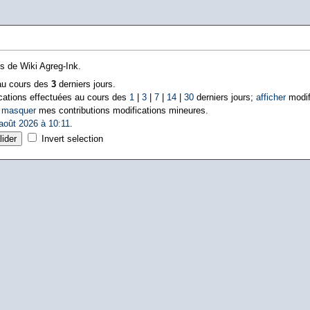
ns de Wiki Agreg-Ink.
 au cours des
3
derniers jours.
cations effectuées au cours des
1
|
3
|
7
|
14
|
30
derniers jours;
afficher
modif
|
masquer
mes contributions modifications mineures.
août 2026 à 10:11
.
Invert selection