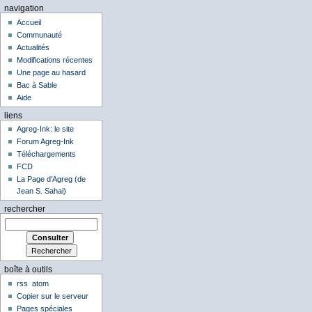
navigation
Accueil
Communauté
Actualités
Modifications récentes
Une page au hasard
Bac à Sable
Aide
liens
Agreg-Ink: le site
Forum Agreg-Ink
Téléchargements
FCD
La Page d'Agreg (de
Jean S. Sahai)
rechercher
boîte à outils
rss
atom
Copier sur le serveur
Pages spéciales