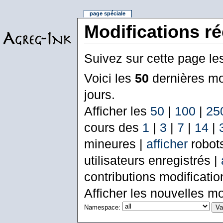
page spéciale
Modifications r
Suivez sur cette page le
Voici les
50
dernières mo
jours.
Afficher les
50
|
100
|
25
cours des
1
|
3
|
7
|
14
|
mineures |
afficher
robot
utilisateurs enregistrés |
contributions modificati
Afficher les nouvelles mo
Namespace: