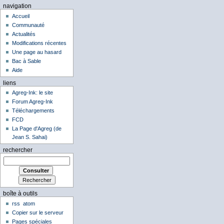
navigation
Accueil
Communauté
Actualités
Modifications récentes
Une page au hasard
Bac à Sable
Aide
liens
Agreg-Ink: le site
Forum Agreg-Ink
Téléchargements
FCD
La Page d'Agreg (de
Jean S. Sahai)
rechercher
boîte à outils
rss
atom
Copier sur le serveur
Pages spéciales