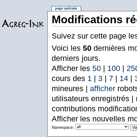
page spéciale
Modifications r
Suivez sur cette page le
Voici les
50
dernières mo
derniers jours.
Afficher les
50
|
100
|
25
cours des
1
|
3
|
7
|
14
|
mineures |
afficher
robot
utilisateurs enregistrés |
contributions modificati
Afficher les nouvelles mo
Namespace: