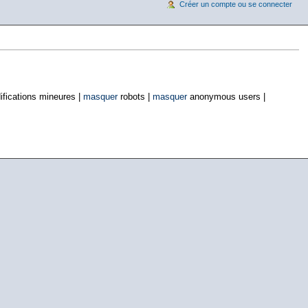
Créer un compte ou se connecter
fications mineures |
masquer
robots |
masquer
anonymous users |