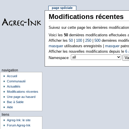
page spéciale
Modifications récentes
Suivez sur cette page les dernières modificatio
Voici les
50
dernières modifications effectuées
Afficher les
50
|
100
|
250
|
500
dernières modifi
masquer
utilisateurs enregistrés |
masquer
patro
Afficher les nouvelles modifications depuis le
6 
Namespace:
navigation
Accueil
Communauté
Actualités
Modifications récentes
Une page au hasard
Bac à Sable
Aide
liens
Agreg-Ink: le site
Forum Agreg-Ink