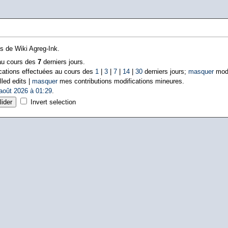
ns de Wiki Agreg-Ink.
 au cours des
7
derniers jours.
cations effectuées au cours des
1
|
3
|
7
|
14
|
30
derniers jours;
masquer
modi
lled edits |
masquer
mes contributions modifications mineures.
août 2026 à 01:29
.
Invert selection