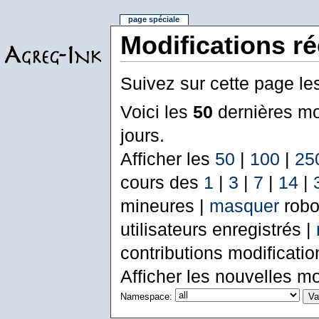
page spéciale
Modifications r
Suivez sur cette page le
Voici les
50
dernières mo
jours.
Afficher les
50
|
100
|
25
cours des
1
|
3
|
7
|
14
|
mineures |
masquer
robo
utilisateurs enregistrés |
contributions modificati
Afficher les nouvelles mo
Namespace: