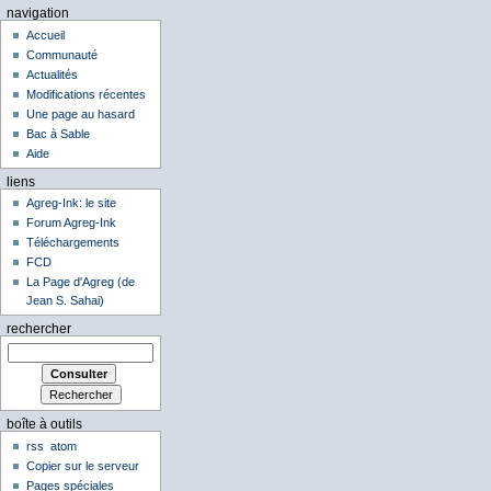
navigation
Accueil
Communauté
Actualités
Modifications récentes
Une page au hasard
Bac à Sable
Aide
liens
Agreg-Ink: le site
Forum Agreg-Ink
Téléchargements
FCD
La Page d'Agreg (de
Jean S. Sahai)
rechercher
boîte à outils
rss
atom
Copier sur le serveur
Pages spéciales